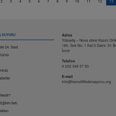
2
3
4
5
6
7
8
9
10
11
12
13
Adres
& DUYURU
Yükseliş – Nova sitesi Kazım Dir
185. Sok No: 1 Kat:3 Daire: 51 B
'de 24. Saat
İzmir
 Kürsü
Telefon
0 232 348 57 50
erimiz
E-mail
berler
info@hemofilifederasyonu.org
 Nedir?
 Eğitim Seti
kları