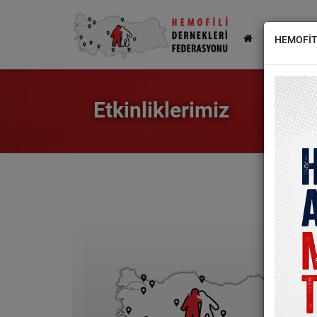
FEDERAS
HEMOFİT
Etkinliklerimiz