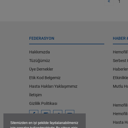
1
FEDERASYON
HABER 
Hakkımızda
Hemofili
Tüzüğümüz
Serbest
Üye Dernekler
Haberler
Etik Kod Belgemiz
Etkinlikl
Hasta Hakları Yaklaşımımız
Mutlu Ha
İletişim
Gizlilik Politikası
Hemofili
Hemofili
Hasta Ha
Sitemizden en iyi şekilde faydalanabilmeniz
için çerezler kullanılmaktadır. Bu siteye giriş