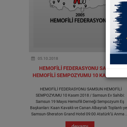
05.10.2018
HEMOFİLİ FEDERASYONU SAMSUN
HEMOFİLİ SEMPOZYUMU 10 KASIM 201
HEMOFİLİ FEDERASYONU SAMSUN HEMOFİLİ
SEMPOZYUMU 10 Kasım 2018 / Samsun Ev Sahibi:
Samsun 19 Mayıs Hemofili Derneği Sempozyum Eş
Başkanları: Kaan Kavaklı ve Canan Albayrak Toplantı yer
Samsun-Sheraton Grand Hotel 09:00 Atatürk’ü Anma ..
devamı