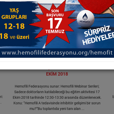
25.09.2018
WEBİNAR “HEMOFİLİ A TEDAVİSİNDE
H
8
İNHİBİTÖR GELİŞİMİ BİR SORUN MU?” 17
EKİM 2018
Hemofili Federasyonu sunar: Hemofili Webinar Serileri;
Sadece doktorların katılabileceği bu eğitim aktivitesi 17
i:
b
Ekim 2018 tarihinde 12:30-13:30 arasında düzenlenecek.
.
Konu: “Hemofili A tedavisinde inhibitör gelişimi bir sorun
mu?”Bu toplantıda yeni tanı alan ...