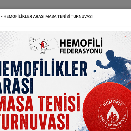
YON
DERNEKLER
HEMOFİLİ
HABERLER
GALERİ
İLE
 - HEMOFİLİKLER ARASI MASA TENİSİ TURNUVASI