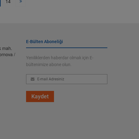
14
E-Bülten Aboneliği
ik mah.
ornova /
Yeniliklerden haberdar olmak için E-
bültenimize abone olun.
Kaydet