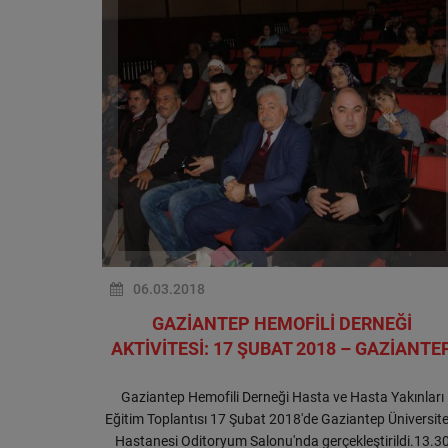
06.03.2018
GAZİANTEP HEMOFİLİ DERNEĞİ
AKTİVİTESİ: 17 ŞUBAT 2018 – GAZİANTE
Gaziantep Hemofili Derneği Hasta ve Hasta Yakınları
Eğitim Toplantısı 17 Şubat 2018'de Gaziantep Üniversite
Hastanesi Oditoryum Salonu'nda gerçekleştirildi.13.3