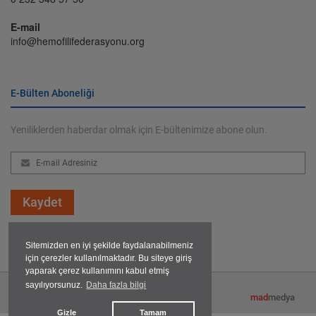
E-mail
info@hemofilifederasyonu.org
E-Bülten Aboneliği
Yeniliklerden haberdar olmak için E-bültenimize abone olun.
Kaydet
Sitemizden en iyi şekilde faydalanabilmeniz
için çerezler kullanılmaktadır. Bu siteye giriş
yaparak çerez kullanımını kabul etmiş
sayılıyorsunuz.
Daha fazla bilgi
2026 Hemofili Federasyonu © Her hakkı saklıdır.
mad
medya
Gizle
Tamam