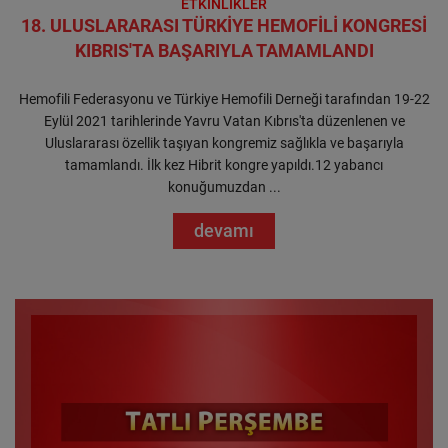
ETKİNLİKLER
18. ULUSLARARASI TÜRKİYE HEMOFİLİ KONGRESİ
KIBRIS'TA BAŞARIYLA TAMAMLANDI
Hemofili Federasyonu ve Türkiye Hemofili Derneği tarafından 19-22
Eylül 2021 tarihlerinde Yavru Vatan Kıbrıs'ta düzenlenen ve
Uluslararası özellik taşıyan kongremiz sağlıkla ve başarıyla
tamamlandı. İlk kez Hibrit kongre yapıldı.12 yabancı
konuğumuzdan ...
devamı