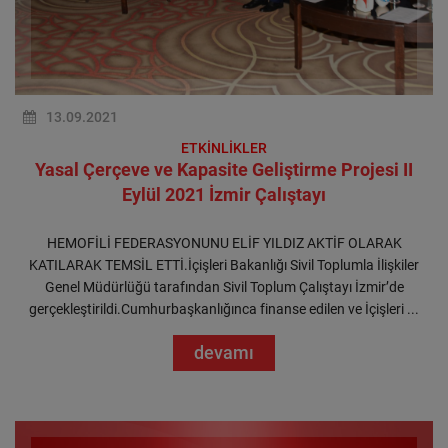
13.09.2021
ETKİNLİKLER
Yasal Çerçeve ve Kapasite Geliştirme Projesi II
Eylül 2021 İzmir Çalıştayı
HEMOFİLİ FEDERASYONUNU ELİF YILDIZ AKTİF OLARAK
KATILARAK TEMSİL ETTİ.İçişleri Bakanlığı Sivil Toplumla İlişkiler
Genel Müdürlüğü tarafından Sivil Toplum Çalıştayı İzmir’de
gerçekleştirildi.Cumhurbaşkanlığınca finanse edilen ve İçişleri ...
devamı