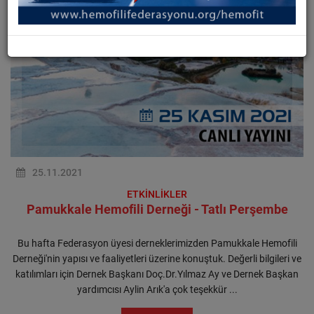
25.11.2021
ETKİNLİKLER
Pamukkale Hemofili Derneği - Tatlı Perşembe
Bu hafta Federasyon üyesi derneklerimizden Pamukkale Hemofili
Derneği'nin yapısı ve faaliyetleri üzerine konuştuk. Değerli bilgileri ve
katılımları için Dernek Başkanı Doç.Dr.Yılmaz Ay ve Dernek Başkan
yardımcısı Aylin Arık'a çok teşekkür ...