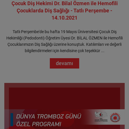
Çocuk Diş Hekimi Dr. Bilal Özmen ile Hemofili
Çocuklarda Diş Sağlığı - Tatlı Perşembe -
14.10.2021
Tatlı Perşembe'de bu hafta 19 Mayıs Üniversitesi Çocuk Diş
Hekimliği (Pedodonti) Öğretim Üyesi Dr. BİLAL ÖZMEN ile Hemofili
Çocuklarımızın Diş Sağlığı üzerine konuştuk. Katılımları ve değerli
bilgilendirmeleri için kendisine çok teşekkür ...
devamı