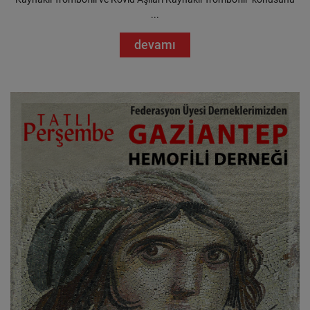
...
devamı