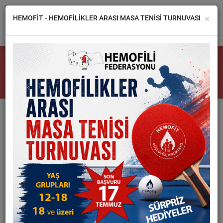
×
HEMOFİT - HEMOFİLİKLER ARASI MASA TENİSİ TURNUVASI
FEDERASYON
TÜM HABERLER
DERNEKLER
HEMOFİLİ
HABERLER
GALERİ
İLETİŞİM