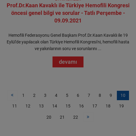
Prof.Dr.Kaan Kavaklı ile Türkiye Hemofili Kongresi
öncesi genel bilgi ve sorular - Tatlı Perşembe -
09.09.2021
Hemofili Federasyonu Genel Başkanı Prof.Dr.Kaan Kavaklı ile 19
Eylül'de yapılacak olan Türkiye Hemofili Kongresi'ni, hemofili hasta
ve yakınlarının soru ve sorunlarını ...
devamı
1
2
3
4
5
6
7
8
9
10
11
12
13
14
15
16
17
18
19
20
21
22