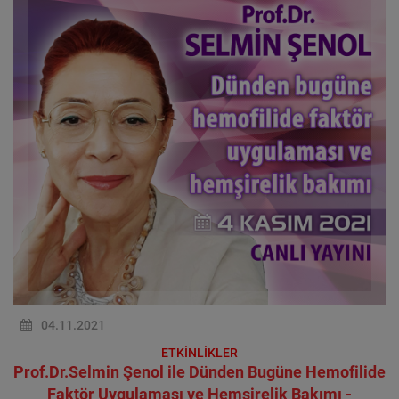
04.11.2021
ETKİNLİKLER
Prof.Dr.Selmin Şenol ile Dünden Bugüne Hemofilide
Faktör Uygulaması ve Hemşirelik Bakımı -