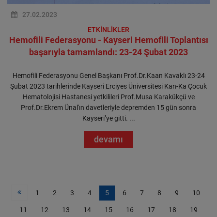
27.02.2023
ETKİNLİKLER
Hemofili Federasyonu - Kayseri Hemofili Toplantısı
başarıyla tamamlandı: 23-24 Şubat 2023
Hemofili Federasyonu Genel Başkanı Prof.Dr.Kaan Kavaklı 23-24
Şubat 2023 tarihlerinde Kayseri Erciyes Üniversitesi Kan-Ka Çocuk
Hematolojisi Hastanesi yetkilileri Prof.Musa Karakükçü ve
Prof.Dr.Ekrem Ünal'ın davetleriyle depremden 15 gün sonra
Kayseri’ye gitti. ...
devamı
1
2
3
4
5
6
7
8
9
10
11
12
13
14
15
16
17
18
19