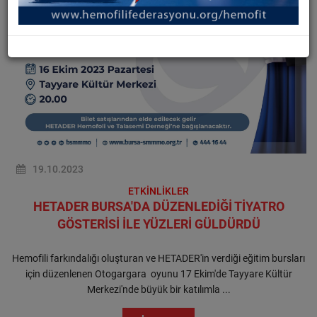
19.10.2023
ETKİNLİKLER
HETADER BURSA'DA DÜZENLEDİĞİ TİYATRO
GÖSTERİSİ İLE YÜZLERİ GÜLDÜRDÜ
Hemofili farkındalığı oluşturan ve HETADER'in verdiği eğitim bursları
için düzenlenen Otogargara oyunu 17 Ekim'de Tayyare Kültür
Merkezi'nde büyük bir katılımla ...