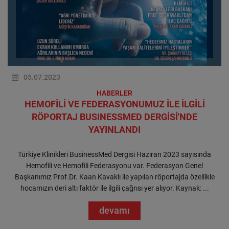
05.07.2023
HABERLER
HEMOFİLİ VE FEDERASYONUMUZ İLE İLGİLİ
RÖPORTAJ BUSINESSMED DERGİSİ'NDE
YAYINLANDI
Türkiye Klinikleri BusinessMed Dergisi Haziran 2023 sayısında
Hemofili ve Hemofili Federasyonu var. Federasyon Genel
Başkanımız Prof.Dr. Kaan Kavaklı ile yapılan röportajda özellikle
hocamızın deri altı faktör ile ilgili çağrısı yer alıyor. Kaynak: ...
devamı