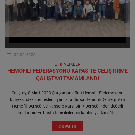
08.03.2023
ETKİNLİKLER
HEMOFİLİ FEDERASYONU KAPASİTE GELİŞTİRME
ÇALIŞTAYI TAMAMLANDI
Çalıştay, 8 Mart 2023 Çarşamba günü Hemofili Federasyonu
bünyesindeki derneklerin yanı sıra Bursa Hemofili Derneği, Van
Hemofili Derneği ve Kansere Karşı Birlik Derneği’nden değerli
hocalarımız ve hasta temsilcilerinin katılımıyla İzmir’de ...
devamı