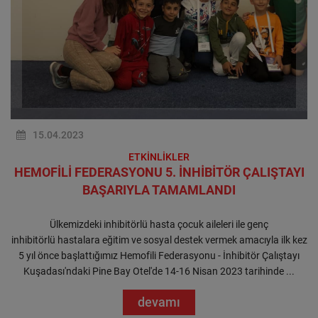
15.04.2023
ETKİNLİKLER
HEMOFİLİ FEDERASYONU 5. İNHİBİTÖR ÇALIŞTAYI
BAŞARIYLA TAMAMLANDI
Ülkemizdeki inhibitörlü hasta çocuk aileleri ile genç
inhibitörlü hastalara eğitim ve sosyal destek vermek amacıyla ilk kez
5 yıl önce başlattığımız Hemofili Federasyonu - İnhibitör Çalıştayı
Kuşadası'ndaki Pine Bay Otel'de 14-16 Nisan 2023 tarihinde ...
devamı