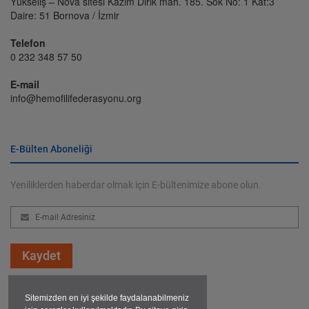
Yükseliş – Nova sitesi Kazım Dirik mah. 185. Sok No: 1 Kat:3
Daire: 51 Bornova / İzmir
Telefon
0 232 348 57 50
E-mail
info@hemofilifederasyonu.org
E-Bülten Aboneliği
Yeniliklerden haberdar olmak için E-bültenimize abone olun.
Kaydet
Sitemizden en iyi şekilde faydalanabilmeniz