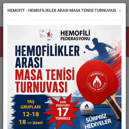
×
HEMOFİT - HEMOFİLİKLER ARASI MASA TENİSİ TURNUVASI
FEDERASYON
TÜM HABERLER
DERNEKLER
HEMOFİLİ
HABERLER
GALERİ
İLETİŞİM