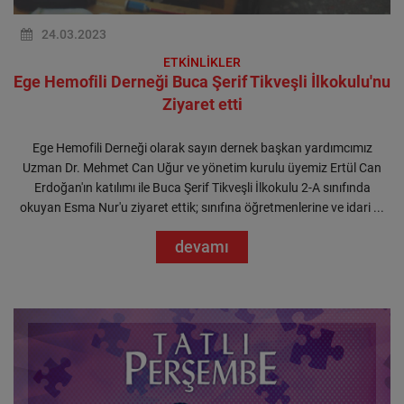
24.03.2023
ETKİNLİKLER
Ege Hemofili Derneği Buca Şerif Tikveşli İlkokulu'nu
Ziyaret etti
Ege Hemofili Derneği olarak sayın dernek başkan yardımcımız
Uzman Dr. Mehmet Can Uğur ve yönetim kurulu üyemiz Ertül Can
Erdoğan'ın katılımı ile Buca Şerif Tikveşli İlkokulu 2-A sınıfında
okuyan Esma Nur'u ziyaret ettik; sınıfına öğretmenlerine ve idari ...
devamı