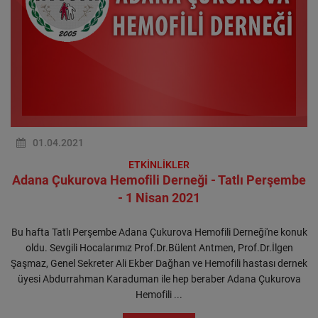
01.04.2021
ETKİNLİKLER
Adana Çukurova Hemofili Derneği - Tatlı Perşembe
- 1 Nisan 2021
Bu hafta Tatlı Perşembe Adana Çukurova Hemofili Derneği'ne konuk
oldu. Sevgili Hocalarımız Prof.Dr.Bülent Antmen, Prof.Dr.İlgen
Şaşmaz, Genel Sekreter Ali Ekber Dağhan ve Hemofili hastası dernek
üyesi Abdurrahman Karaduman ile hep beraber Adana Çukurova
Hemofili ...