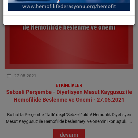
27.05.2021
ETKİNLİKLER
Sebzeli Perşembe - Diyetisyen Mesut Kaygusuz ile
Hemofilide Beslenme ve Önemi - 27.05.2021
Bu hafta Perşembe "Tatlı" değil "Sebzeli" oldu! Hemofilik Diyetisyen
Mesut Kaygusuz ile Hemofilide beslenmeyi ve önemini konuştuk. ...
devamı