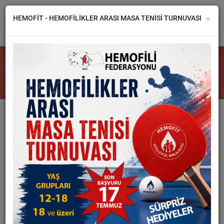
×
HEMOFİT - HEMOFİLİKLER ARASI MASA TENİSİ TURNUVASI
FEDERASYON
TÜM HABERLER
DERNEKLER
HEMOFİLİ
HABERLER
GALERİ
İLETİŞİM