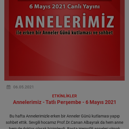
06.05.2021
ETKİNLİKLER
Annelerimiz - Tatlı Perşembe - 6 Mayıs 2021
Bu hafta Annelerimizle erken bir Anneler Günü kutlaması yapıp
sohbet ettik. Sevgili hocamız Prof.Dr.Canan Albayrak da hem anne
hem de doktor olarak bizimleydi. Başta Hemofili anneleri olmak