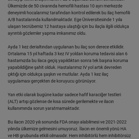
Ülkemizde de 50 civarında hemofili hastası 10 ayrı merkezde
deneyimli hocalarımız tarafından kontrol edilerek bu ilaç hemofili
A/B hastalarında kullanılmaktadır. Ege Üniversitesinde 1 yıla
ulaşan tecrübemiz 12 hastaya ulaştığı için bu ilaçla ilgili oldukça
ayrıntılı gözlemler yapma imkanımız oldu.
Ayda 1 kez derialtından uygulanan bu ilaç son derece etkilidir.
Ortalama 15 yıl haftada 3 kez IV yoldan koruma tedavisi alan 6
hastamızda bu ilaca geçiş yapıldıktan sonra tek başına koruma
yapabildiğine şahit olduk. Hastalarımız IV yol artık devreden
çıktığı için oldukça şaşkın ve mutlular. Ayda 1 kez ilaç
uygulaması gerçekten de koruyucu görünüyor.
Yan etki olarak bugüne kadar sadece hafif karaciğer testleri
(ALT) artışı gözlense de kısa sürede gerilemekte ve ilacın
kullanımında sorun yaratmamaktadır.
Bu ilacın 2020 yılı sonunda FDA onayı alabilmesi ve 2021-2022
yılında ülkemize gelmesini umuyoruz. İlacın en önemli yönü HA
ve HB grubunda etkili olmasıdır. Hem inhibitörlü hem inhibitörsüz