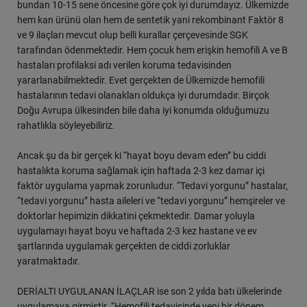
bundan 10-15 sene öncesine göre çok iyi durumdayız. Ülkemizde
hem kan ürünü olan hem de sentetik yani rekombinant Faktör 8
ve 9 ilaçları mevcut olup belli kurallar çerçevesinde SGK
tarafından ödenmektedir. Hem çocuk hem erişkin hemofili A ve B
hastaları profilaksi adı verilen koruma tedavisinden
yararlanabilmektedir. Evet gerçekten de Ülkemizde hemofili
hastalarının tedavi olanakları oldukça iyi durumdadır. Birçok
Doğu Avrupa ülkesinden bile daha iyi konumda olduğumuzu
rahatlıkla söyleyebiliriz.
Ancak şu da bir gerçek ki “hayat boyu devam eden” bu ciddi
hastalıkta koruma sağlamak için haftada 2-3 kez damar içi
faktör uygulama yapmak zorunludur. “Tedavi yorgunu” hastalar,
“tedavi yorgunu” hasta aileleri ve “tedavi yorgunu” hemşireler ve
doktorlar hepimizin dikkatini çekmektedir. Damar yoluyla
uygulamayı hayat boyu ve haftada 2-3 kez hastane ve ev
şartlarında uygulamak gerçekten de ciddi zorluklar
yaratmaktadır.
DERİALTI UYGULANAN İLAÇLAR ise son 2 yılda batı ülkelerinde
uygulamaya girmiştir. “Hemofili tedavisinde yeni bir dönem