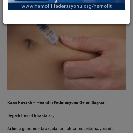
Kaan Kavaklı – Hemofili Federasyonu Genel Başkanı
Değerli Hemofili hastaları;
Aslında günümüzde uygulanan faktör tedavileri sayesinde