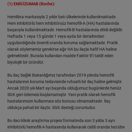
(1) EMİCİZUMAB
(Roche):
Hemlibra markasıyla 2 yıldır batı ülkelerinde kullanılmaktadır.
Hem inhibitörlü hem inhibitörsüz hemofili-A (HA) hastalarında
başarıyla kullanılmaktadır. Hemofili-B hastalarında etkili değildir.
Haftada 1 veya 15 günde 1 veya ayda bir derialtından
uygulandığında önemli oranda koruma sağlamaktadır. Pratik
olarak söylememiz gerekirse ağır HA bu ilaçla hafif HA haline
gelmektedir. Burada kullanılan madde Faktör 8’i taklit eden
biyolojik bir üründür.
Bu ilaç Sağlık Bakanlığımız tarafından 2019 yılında hemofili
hastalarının koruma tedavisinde ruhsatlı bir ilaç haline gelmiştir.
Ancak 2020 yılı Mart ayı başında olduğumuz bugünlerde henüz
SGK geri ödemesi başlamamıştır. Yani pratik olarak hemofili
hastalarımızın kullanması söz konusu olmamaktadır. İlaç
oldukça pahalı bir ilaçtır. SGK desteği zorunludur.
Bu ilacı klinik araştırma projesi formatında son 3 yılda 3 ayrı
inhibitörlü hemofili-A hastasında kullanarak ciddi oranda tecrübe