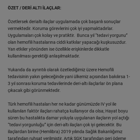
ÖZET / DERİ ALTI İLAÇLAR:
Özetlersek derialtı ilaçlar uygulamada çok başarılı sonuçlar
vermektedir. Koruma görevlerini çok iyi yapmaktadırlar.
Uygulamaları çok kolay ve pratiktir. Bunca yıl “tedavi yorgunu”
olan hemofili hastalarına ciddi katkılar yapacağı kuşkusuzdur.
Yan etkiler yönünden ise özellikle erişkinlerde dikkatle
kullanılması gerektiği anlaşılmaktadır.
Yukarıda da ayrıntılı olarak özetlediğimiz üzere Hemofili
tedavisinin yakın geleceğinde yani ülkemiz açısından bakılırsa 1-
3 yıl sonrası koruma tedavilerinde deri-altı ilaçlarlar ön plana
çıkacak gibi görünmektedir.
Türk hemofili hastaları her ne kadar günümüzde IV yol ile
kullanılan faktör ilaçları rahatça kullanıyor da olsa; Hayat boyu
süren bu hastalıkta damar yoluyla uygulanan ilaçların yol açtığı
“tedavi yorgunluğu” için deri-altı ilaçları çok iyi gelecektir. Bu
ilaçlardan birine (Hemlibra) 2019 yılında Sağlık Bakanlığımız
tarafından ruhsat verilmiştir. Artık SGK tarafından geri ödeme