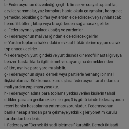
b- Federasyonun düzenlediği çeşitli bilimsel ve sosyal toplantılar,
geziler, yarışmalar, yaz kampları, hasta okulu çalışmaları, kongreler,
yemekler, piknikler gibi faaliyetlerden elde edilecek ve yayınlanacak
hemofili bülteni, kitap veya broşürlerden sağlanacak gelirler
c- Federasyona yapılacak bağış ve yardımlar
d- Federasyonun mal varlığından elde edilecek gelirler
e- Yardım toplama hakkındaki mevzuat hükümlerine uygun olarak
toplanacak gelirler
f- Federasyon, yurt içindeki ve yurt dışındaki hemofili hastalığı veya
benzeri hastalıklarla ilgili hizmet ve dayanışma derneklerinden
eğitim, ayni ve para yardımı alabilir.
g- Federasyonun siyasi dernek veya partilerle herhangi bir mali
ilişkisi olamaz. Söz konusu kuruluşlara federasyon tarafından da
mali yardım yapılması yasaktır.
h- Federasyon adına para toplama yetkisi verilen kişilerin tahsil
ettikleri paraları gecikmeksizin en geç 3 iş günü içinde federasyonun
resmi banka hesaplarına yatırması zorunludur. Federasyonun
banka hesaplarından para çekmeye yetkili kişiler yönetim kurulu
tarafından belirlenir.
i- Federasyon “Dernek İktisadi İşletmesi” kurabilir. Dernek İktisadi