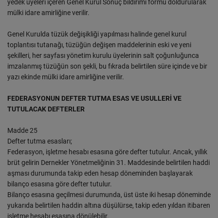
yedek üyeleri içeren Genel Kurul Sonuç bildirimi formu doldurularak
mülki idare amirliğine verilir.
Genel Kurulda tüzük değişikliği yapılması halinde genel kurul
toplantısı tutanağı, tüzüğün değişen maddelerinin eski ve yeni
şekilleri, her sayfası yönetim kurulu üyelerinin salt çoğunluğunca
imzalanmış tüzüğün son şekli, bu fıkrada belirtilen süre içinde ve bir
yazı ekinde mülki idare amirliğine verilir.
FEDERASYONUN DEFTER TUTMA ESAS VE USULLERİ VE
TUTULACAK DEFTERLER
Madde 25
Defter tutma esasları;
Federasyon, işletme hesabı esasına göre defter tutulur. Ancak, yıllık
brüt gelirin Dernekler Yönetmeliğinin 31. Maddesinde belirtilen haddi
aşması durumunda takip eden hesap döneminden başlayarak
bilanço esasına göre defter tutulur.
Bilanço esasına geçilmesi durumunda, üst üste iki hesap döneminde
yukarıda belirtilen haddin altına düşülürse, takip eden yıldan itibaren
işletme hesabı esasına dönülebilir.