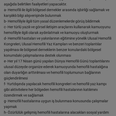
aşağıda belirtilen faaliyetleri yapacaktır.
a- Hemofili ile ilgili bölgesel dernekler arasında işbirliği sağlamak ve
karşılıklı bilgi alışverişinde bulunmak
b- Hemofiliyle ilgili tüm yasal düzenlemelerde görüş bildirmek
c- Her türlü yazılı ve görsel iletişim araçlarını kullanarak kamuoyunu
hemofiliyle ilgili olarak aydınlatmak ve kamuoyu oluşturmak
d- Hemofili hastaları ve yakınlarının eğitimine yönelik Ulusal Hemofili
Kongreleri, Ulusal Hemofili Yaz Kampları ve benzeri toplantılar
yapılması ile bölgesel derneklerin benzer konulardaki bölgesel
konumdaki çalışmalarına destek olunması
e- Her yıl 17 Nisan günü yapılan Dünya Hemofili Günü toplantılarını
ulusal düzeyde organize ederek kamuoyunda hemofili hastalığına
olan duyarlığın arttırılması ve hemofili toplumunun bağlarının
güçlendirilmesi
f- Yurtdışında yapılacak hemofili kongreleri ve hemofili yaz kampı
gibi aktivitelere her bölgeden hemofili hastalarının katılımını
özendirmek ve sağlamak
g- Hemofili hastalarına uygun iş bulunması konusunda çalışmalar
yapmak
h- Özürlülük gelişmiş hemofili hastalarına alacakları sosyal yardım