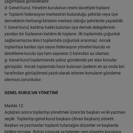
çağırmakla görevlendirir.
d- Genel Kurul, Yönetim kurulunun resmi davetiyle toplanır.
e- Toplantı federasyon merkezinin bulunduğu şehirde veya üye
derneklerin herhangi birisinin merkezi olduğu şehirlerde yapılabilir.
f- Genel kurul, katılma hakkı bulunan üye dernek delegelerinin
yarıdan bir fazlasının katılımı ile toplanır. İlk toplantıda çoğunluk
sağlanamazsa ikinci toplantıda çoğunluk aranmaz. Ancak
toplantıya katılan üye sayısı federasyon yönetim kurulu ve
denetleme kurulu üye tam sayısının 2 katından az olamaz.
g- Genel kurul toplantısında yalnız gündemde yer alan konular
görüşülür. Ancak toplantıda hazır bulunan üyelerin en az onda biri
tarafından görüşülmesi yazılı olarak istenen konuların gündeme
alınması zorunludur.
GENEL KURUL’UN YÖNETİMİ
Madde.12
Açılıştan sonra toplantıyı yönetmek üzere bir başkan ve iki yazman
seçilir. Toplantıyı genel kurul başkanı (divan başkanı) yönetir.
Başkan ve yazmanlar toplantı tutanağını düzenler ve başkanla
birlikte imzalar. Bütün tutanak ve belgeler yeni yönetim kuruluna