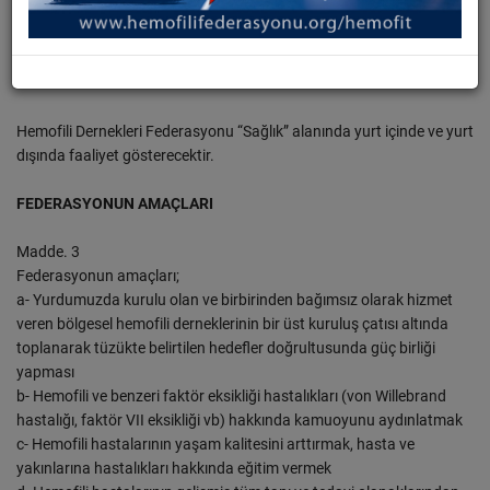
FEDERASYONUN FAALİYET ALANI
Madde.2b
Hemofili Dernekleri Federasyonu “Sağlık” alanında yurt içinde ve yurt
dışında faaliyet gösterecektir.
FEDERASYONUN AMAÇLARI
Madde. 3
Federasyonun amaçları;
a- Yurdumuzda kurulu olan ve birbirinden bağımsız olarak hizmet
veren bölgesel hemofili derneklerinin bir üst kuruluş çatısı altında
toplanarak tüzükte belirtilen hedefler doğrultusunda güç birliği
yapması
b- Hemofili ve benzeri faktör eksikliği hastalıkları (von Willebrand
hastalığı, faktör VII eksikliği vb) hakkında kamuoyunu aydınlatmak
c- Hemofili hastalarının yaşam kalitesini arttırmak, hasta ve
yakınlarına hastalıkları hakkında eğitim vermek