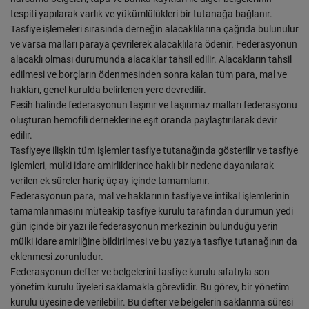
tespiti yapılarak varlık ve yükümlülükleri bir tutanağa bağlanır.
Tasfiye işlemeleri sırasında derneğin alacaklılarına çağrıda bulunulur
ve varsa malları paraya çevrilerek alacaklılara ödenir. Federasyonun
alacaklı olması durumunda alacaklar tahsil edilir. Alacakların tahsil
edilmesi ve borçların ödenmesinden sonra kalan tüm para, mal ve
hakları, genel kurulda belirlenen yere devredilir.
Fesih halinde federasyonun taşınır ve taşınmaz malları federasyonu
oluşturan hemofili derneklerine eşit oranda paylaştırılarak devir
edilir.
Tasfiyeye ilişkin tüm işlemler tasfiye tutanağında gösterilir ve tasfiye
işlemleri, mülki idare amirliklerince haklı bir nedene dayanılarak
verilen ek süreler hariç üç ay içinde tamamlanır.
Federasyonun para, mal ve haklarının tasfiye ve intikal işlemlerinin
tamamlanmasını müteakip tasfiye kurulu tarafından durumun yedi
gün içinde bir yazı ile federasyonun merkezinin bulunduğu yerin
mülki idare amirliğine bildirilmesi ve bu yazıya tasfiye tutanağının da
eklenmesi zorunludur.
Federasyonun defter ve belgelerini tasfiye kurulu sıfatıyla son
yönetim kurulu üyeleri saklamakla görevlidir. Bu görev, bir yönetim
kurulu üyesine de verilebilir. Bu defter ve belgelerin saklanma süresi