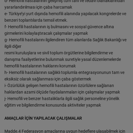
d- Hemofili hastalarının gelişmiş tüm tanı ve tedavi olanaklarından
yararlandırılması için çaba harcamak
e- Türkiye’yi yurt dışında hemofili alanında yapılacak kongrelerde ve
benzeri toplantılarda temsil etmek.
f- Hemofili hastalarının iş bulmasını ve sosyal güvence altına
girmelerini kolaylaştıracak çalışmalar yapmak
g- Hemofili hastalarını ilgilendiren tüm alanlarda Sağlık Bakanlığı ve
ilgili diğer
resmi kuruluşlara ve sivil toplum örgütlerine bilgilendirme ve
danışma faaliyetlerine bulunmak suretiyle yasal düzenlemelerde
hemofili hastalarının haklarını korumak
h- Hemofili hastalarının sağlıklı toplumla entegrasyonunun tam ve
eksiksiz olarak sağlanması için çaba göstermek
i- Özürlülük gelişen hemofili hastalarının özürlülere sağlanan
haklardan azami ölçüde faydalanmaları için çalışmalar yapmak
j- Hemofili ve benzer hastalıklarla ilgili sağlık personeline yönelik
eğitim ve bilgilendirme konusunda aktiviteler yapmak
AMAÇLAR İÇİN YAPILACAK ÇALIŞMALAR
Madde.4 Federasyon amaçlarına uygun hedeflere ulaşabilmek için