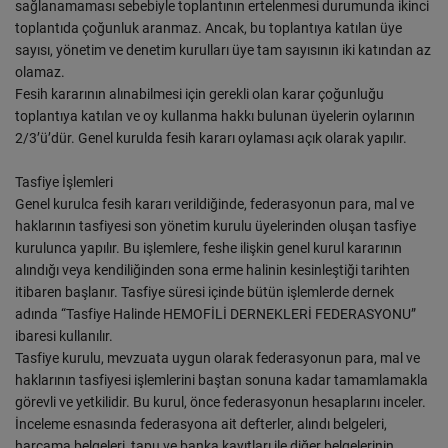
sağlanamaması sebebiyle toplantının ertelenmesi durumunda ikinci
toplantıda çoğunluk aranmaz. Ancak, bu toplantıya katılan üye
sayısı, yönetim ve denetim kurulları üye tam sayısının iki katından az
olamaz.
Fesih kararının alınabilmesi için gerekli olan karar çoğunluğu
toplantıya katılan ve oy kullanma hakkı bulunan üyelerin oylarının
2/3’ü’dür. Genel kurulda fesih kararı oylaması açık olarak yapılır.
Tasfiye İşlemleri
Genel kurulca fesih kararı verildiğinde, federasyonun para, mal ve
haklarının tasfiyesi son yönetim kurulu üyelerinden oluşan tasfiye
kurulunca yapılır. Bu işlemlere, feshe ilişkin genel kurul kararının
alındığı veya kendiliğinden sona erme halinin kesinleştiği tarihten
itibaren başlanır. Tasfiye süresi içinde bütün işlemlerde dernek
adında “Tasfiye Halinde HEMOFİLİ DERNEKLERİ FEDERASYONU”
ibaresi kullanılır.
Tasfiye kurulu, mevzuata uygun olarak federasyonun para, mal ve
haklarının tasfiyesi işlemlerini baştan sonuna kadar tamamlamakla
görevli ve yetkilidir. Bu kurul, önce federasyonun hesaplarını inceler.
İnceleme esnasında federasyona ait defterler, alındı belgeleri,
harcama belgeleri, tapu ve banka kayıtları ile diğer belgelerinin