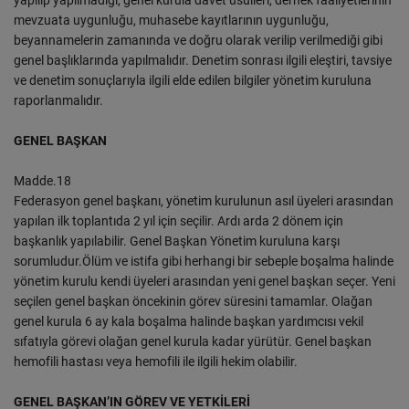
yapılıp yapılmadığı, genel kurula davet usulleri, dernek faaliyetlerinin
mevzuata uygunluğu, muhasebe kayıtlarının uygunluğu,
beyannamelerin zamanında ve doğru olarak verilip verilmediği gibi
genel başlıklarında yapılmalıdır. Denetim sonrası ilgili eleştiri, tavsiye
ve denetim sonuçlarıyla ilgili elde edilen bilgiler yönetim kuruluna
raporlanmalıdır.
GENEL BAŞKAN
Madde.18
Federasyon genel başkanı, yönetim kurulunun asıl üyeleri arasından
yapılan ilk toplantıda 2 yıl için seçilir. Ardı arda 2 dönem için
başkanlık yapılabilir. Genel Başkan Yönetim kuruluna karşı
sorumludur.Ölüm ve istifa gibi herhangi bir sebeple boşalma halinde
yönetim kurulu kendi üyeleri arasından yeni genel başkan seçer. Yeni
seçilen genel başkan öncekinin görev süresini tamamlar. Olağan
genel kurula 6 ay kala boşalma halinde başkan yardımcısı vekil
sıfatıyla görevi olağan genel kurula kadar yürütür. Genel başkan
hemofili hastası veya hemofili ile ilgili hekim olabilir.
GENEL BAŞKAN’IN GÖREV VE YETKİLERİ