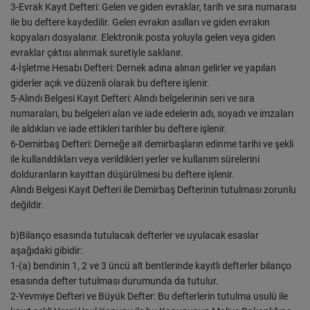
3-Evrak Kayıt Defteri: Gelen ve giden evraklar, tarih ve sıra numarası
ile bu deftere kaydedilir. Gelen evrakın asılları ve giden evrakın
kopyaları dosyalanır. Elektronik posta yoluyla gelen veya giden
evraklar çıktısı alınmak suretiyle saklanır.
4-İşletme Hesabı Defteri: Dernek adına alınan gelirler ve yapılan
giderler açık ve düzenli olarak bu deftere işlenir.
5-Alındı Belgesi Kayıt Defteri: Alındı belgelerinin seri ve sıra
numaraları, bu belgeleri alan ve iade edelerin adı, soyadı ve imzaları
ile aldıkları ve iade ettikleri tarihler bu deftere işlenir.
6-Demirbaş Defteri: Derneğe ait demirbaşların edinme tarihi ve şekli
ile kullanıldıkları veya verildikleri yerler ve kullanım sürelerini
dolduranların kayıttan düşürülmesi bu deftere işlenir.
Alındı Belgesi Kayıt Defteri ile Demirbaş Defterinin tutulması zorunlu
değildir.
b)Bilanço esasında tutulacak defterler ve uyulacak esaslar
aşağıdaki gibidir:
1-(a) bendinin 1, 2 ve 3 üncü alt bentlerinde kayıtlı defterler bilanço
esasında defter tutulması durumunda da tutulur.
2-Yevmiye Defteri ve Büyük Defter: Bu defterlerin tutulma usulü ile