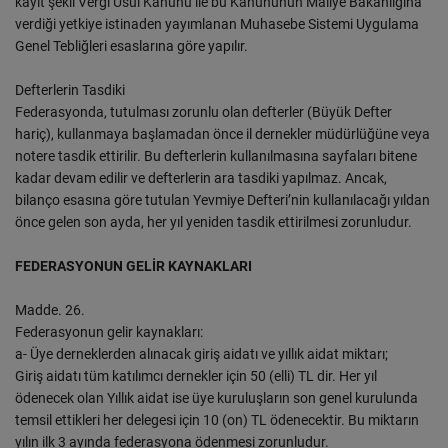
kayıt şekli Vergi Usul Kanunu ile bu Kanununun Maliye Bakanlığına
verdiği yetkiye istinaden yayımlanan Muhasebe Sistemi Uygulama
Genel Tebliğleri esaslarına göre yapılır.
Defterlerin Tasdiki
Federasyonda, tutulması zorunlu olan defterler (Büyük Defter
hariç), kullanmaya başlamadan önce il dernekler müdürlüğüne veya
notere tasdik ettirilir. Bu defterlerin kullanılmasına sayfaları bitene
kadar devam edilir ve defterlerin ara tasdiki yapılmaz. Ancak,
bilanço esasına göre tutulan Yevmiye Defteri’nin kullanılacağı yıldan
önce gelen son ayda, her yıl yeniden tasdik ettirilmesi zorunludur.
FEDERASYONUN GELİR KAYNAKLARI
Madde. 26.
Federasyonun gelir kaynakları:
a- Üye derneklerden alınacak giriş aidatı ve yıllık aidat miktarı;
Giriş aidatı tüm katılımcı dernekler için 50 (elli) TL dir. Her yıl
ödenecek olan Yıllık aidat ise üye kuruluşların son genel kurulunda
temsil ettikleri her delegesi için 10 (on) TL ödenecektir. Bu miktarın
yılın ilk 3 ayında federasyona ödenmesi zorunludur.