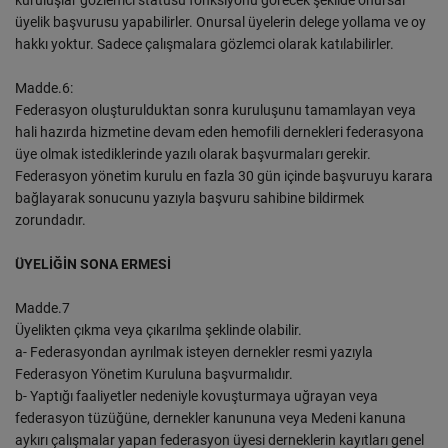
kuruluşlar gözlemci statüsü fonksiyonu görecek şekilde onursal
üyelik başvurusu yapabilirler. Onursal üyelerin delege yollama ve oy
hakkı yoktur. Sadece çalışmalara gözlemci olarak katılabilirler.
Madde.6:
Federasyon oluşturulduktan sonra kuruluşunu tamamlayan veya
hali hazırda hizmetine devam eden hemofili dernekleri federasyona
üye olmak istediklerinde yazılı olarak başvurmaları gerekir.
Federasyon yönetim kurulu en fazla 30 gün içinde başvuruyu karara
bağlayarak sonucunu yazıyla başvuru sahibine bildirmek
zorundadır.
ÜYELİĞİN SONA ERMESİ
Madde.7
Üyelikten çıkma veya çıkarılma şeklinde olabilir.
a- Federasyondan ayrılmak isteyen dernekler resmi yazıyla
Federasyon Yönetim Kuruluna başvurmalıdır.
b- Yaptığı faaliyetler nedeniyle kovuşturmaya uğrayan veya
federasyon tüzüğüne, dernekler kanununa veya Medeni kanuna
aykırı çalışmalar yapan federasyon üyesi derneklerin kayıtları genel