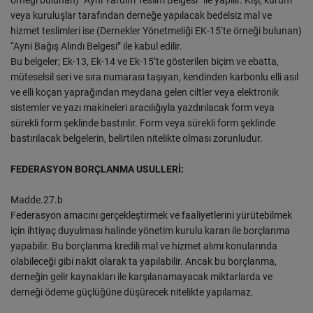
örneği bulunan) “Ayni Yardım Teslim Belgesi” ile yapılır. Kişi, kurum
veya kuruluşlar tarafından derneğe yapılacak bedelsiz mal ve
hizmet teslimleri ise (Dernekler Yönetmeliği EK-15’te örneği bulunan)
“Ayni Bağış Alındı Belgesi” ile kabul edilir.
Bu belgeler; Ek-13, Ek-14 ve Ek-15’te gösterilen biçim ve ebatta,
müteselsil seri ve sıra numarası taşıyan, kendinden karbonlu elli asıl
ve elli koçan yaprağından meydana gelen ciltler veya elektronik
sistemler ve yazı makineleri aracılığıyla yazdırılacak form veya
sürekli form şeklinde bastırılır. Form veya sürekli form şeklinde
bastırılacak belgelerin, belirtilen nitelikte olması zorunludur.
FEDERASYON BORÇLANMA USULLERİ:
Madde.27.b
Federasyon amacını gerçekleştirmek ve faaliyetlerini yürütebilmek
için ihtiyaç duyulması halinde yönetim kurulu kararı ile borçlanma
yapabilir. Bu borçlanma kredili mal ve hizmet alımı konularında
olabileceği gibi nakit olarak ta yapılabilir. Ancak bu borçlanma,
derneğin gelir kaynakları ile karşılanamayacak miktarlarda ve
derneği ödeme güçlüğüne düşürecek nitelikte yapılamaz.