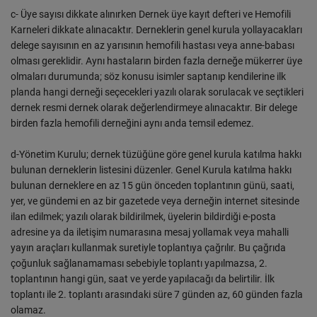
c- Üye sayısı dikkate alınırken Dernek üye kayıt defteri ve Hemofili
Karneleri dikkate alınacaktır. Derneklerin genel kurula yollayacakları
delege sayısının en az yarısının hemofili hastası veya anne-babası
olması gereklidir. Aynı hastaların birden fazla derneğe mükerrer üye
olmaları durumunda; söz konusu isimler saptanıp kendilerine ilk
planda hangi derneği seçecekleri yazılı olarak sorulacak ve seçtikleri
dernek resmi dernek olarak değerlendirmeye alınacaktır. Bir delege
birden fazla hemofili derneğini aynı anda temsil edemez.
d-Yönetim Kurulu; dernek tüzüğüne göre genel kurula katılma hakkı
bulunan derneklerin listesini düzenler. Genel Kurula katılma hakkı
bulunan derneklere en az 15 gün önceden toplantının günü, saati,
yer, ve gündemi en az bir gazetede veya derneğin internet sitesinde
ilan edilmek; yazılı olarak bildirilmek, üyelerin bildirdiği e-posta
adresine ya da iletişim numarasına mesaj yollamak veya mahalli
yayın araçları kullanmak suretiyle toplantıya çağrılır. Bu çağrıda
çoğunluk sağlanamaması sebebiyle toplantı yapılmazsa, 2.
toplantının hangi gün, saat ve yerde yapılacağı da belirtilir. İlk
toplantı ile 2. toplantı arasındaki süre 7 günden az, 60 günden fazla
olamaz.