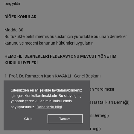
beş yıldır.
DİĞER KONULAR
Madde.30
Bu tüzükte belirtilmemiş hususlar için yürürlükte bulunan dernekler
kanunu ve medeni kanunun hükümleri uygulanır.
HEMOFİLİ DERNEKLERİ FEDERASYONU MEVCUT YÖNETİM
KURULU ÜYELERİ
1- Prof. Dr. Ramazan Kaan KAVAKLI - Genel Başkanı
2- Uzman Dr. Mehmet Can UĞUR - Genel Başkan Yardımcısı
Sitemizden en iyi şekilde faydalanabilmeniz
için çerezler kullanılmaktadır. Bu siteye giriş
yaparak çerez kullanımını kabul etmiş
3- Aylin ARIK (Pamukkale Hemofili ve Diğer Kan Hastalıkları Derneği)
sayılıyorsunuz.
Daha fazla bilgi
4- Yrd. Doç. Dr. Yusuf Ziya ARAL (Aydın Hemofili Derneği)
Gizle
Tamam
5- Dr. Defne Ay TUNCEL (Çukurova Hemofili Derneği)