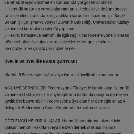
ve rehabilitasyon hizmetleri konusunda yol gösterici olmak
i- Hemofili hastaları ve yakınlarının tanısı, tedavisi ve doğum öncesi
tanı işlemleri sırasında karşılaştıkları sorunların çözümü için Sağlık
Bakanlığı, Çalışma ve Sosyal Güvenlik Bakanlığı, Üniversiteler, Kızılay
ve benzeri kurumlarla işbirliği yapılması
j- Hekim, hemşire ve hemofili ile ilgili sağlık personeline yönelik olarak
bölgesel, ulusal ve uluslararası ölçeklerde kongre, seminer,
sempozyum ve çalıştaylar düzenlemek
ÜYELİK VE ÜYELİĞE KABUL ŞARTLARI
Madde.5 Federasyona Asıl veya Onursal üyelik söz konusudur.
ASIL ÜYE DERNEKLER: Federasyona Türkiye’de kurulu olan Hemofili
ve benzeri faktör eksiklikleriyle ilgili tüm hasta dayanışma dernekleri
üyelik için başvurabilir. Federasyona üye olan her derneğin en az 4
delege ile Federasyon Genel Kurulunda temsil hakkı vardır.
GÖZLEMCİ ÜYE KURULUŞLAR: Hemofili hastalarına hizmet için
çalışan hemofili vakıfları veya benzeri dernek statüsü dışında