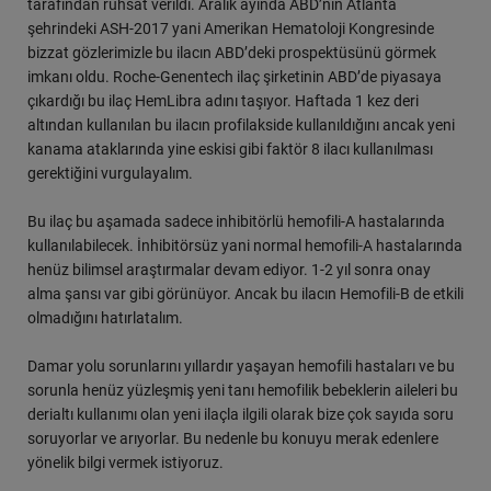
tarafından ruhsat verildi. Aralık ayında ABD’nin Atlanta
şehrindeki ASH-2017 yani Amerikan Hematoloji Kongresinde
bizzat gözlerimizle bu ilacın ABD’deki prospektüsünü görmek
imkanı oldu. Roche-Genentech ilaç şirketinin ABD’de piyasaya
çıkardığı bu ilaç HemLibra adını taşıyor. Haftada 1 kez deri
altından kullanılan bu ilacın profilakside kullanıldığını ancak yeni
kanama ataklarında yine eskisi gibi faktör 8 ilacı kullanılması
gerektiğini vurgulayalım.
Bu ilaç bu aşamada sadece inhibitörlü hemofili-A hastalarında
kullanılabilecek. İnhibitörsüz yani normal hemofili-A hastalarında
henüz bilimsel araştırmalar devam ediyor. 1-2 yıl sonra onay
alma şansı var gibi görünüyor. Ancak bu ilacın Hemofili-B de etkili
olmadığını hatırlatalım.
Damar yolu sorunlarını yıllardır yaşayan hemofili hastaları ve bu
sorunla henüz yüzleşmiş yeni tanı hemofilik bebeklerin aileleri bu
derialtı kullanımı olan yeni ilaçla ilgili olarak bize çok sayıda soru
soruyorlar ve arıyorlar. Bu nedenle bu konuyu merak edenlere
yönelik bilgi vermek istiyoruz.