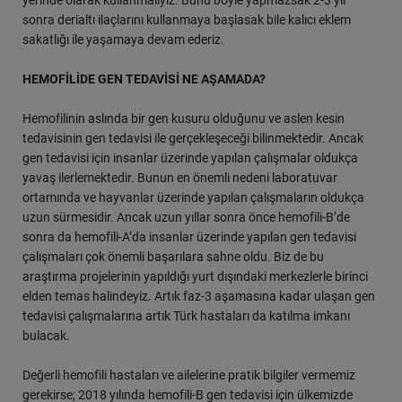
yerinde olarak kullanmalıyız. Bunu böyle yapmazsak 2-3 yıl
sonra derialtı ilaçlarını kullanmaya başlasak bile kalıcı eklem
sakatlığı ile yaşamaya devam ederiz.
HEMOFİLİDE GEN TEDAVİSİ NE AŞAMADA?
Hemofilinin aslında bir gen kusuru olduğunu ve aslen kesin
tedavisinin gen tedavisi ile gerçekleşeceği bilinmektedir. Ancak
gen tedavisi için insanlar üzerinde yapılan çalışmalar oldukça
yavaş ilerlemektedir. Bunun en önemli nedeni laboratuvar
ortamında ve hayvanlar üzerinde yapılan çalışmaların oldukça
uzun sürmesidir. Ancak uzun yıllar sonra önce hemofili-B’de
sonra da hemofili-A’da insanlar üzerinde yapılan gen tedavisi
çalışmaları çok önemli başarılara sahne oldu. Biz de bu
araştırma projelerinin yapıldığı yurt dışındaki merkezlerle birinci
elden temas halindeyiz. Artık faz-3 aşamasına kadar ulaşan gen
tedavisi çalışmalarına artık Türk hastaları da katılma imkanı
bulacak.
Değerli hemofili hastaları ve ailelerine pratik bilgiler vermemiz
gerekirse; 2018 yılında hemofili-B gen tedavisi için ülkemizde