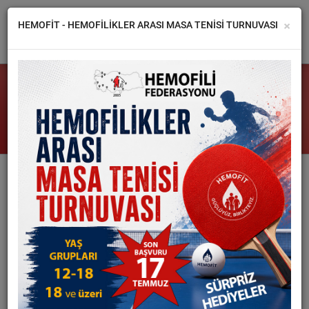
×
HEMOFİT - HEMOFİLİKLER ARASI MASA TENİSİ TURNUVASI
FEDERASYON
2018 YILINA GİRERKEN HEMOFİLİDE SON
DERNEKLER
GELİŞMELER
HEMOFİLİ
HABERLER
14
GALERİ
OCAK
2018
İLETİŞİM