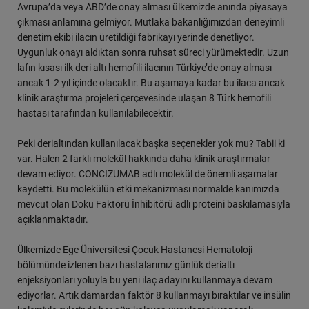
Avrupa’da veya ABD’de onay alması ülkemizde anında piyasaya
çıkması anlamına gelmiyor. Mutlaka bakanlığımızdan deneyimli
denetim ekibi ilacın üretildiği fabrikayı yerinde denetliyor.
Uygunluk onayı aldıktan sonra ruhsat süreci yürümektedir. Uzun
lafın kısası ilk deri altı hemofili ilacının Türkiye’de onay alması
ancak 1-2 yıl içinde olacaktır. Bu aşamaya kadar bu ilaca ancak
klinik araştırma projeleri çerçevesinde ulaşan 8 Türk hemofili
hastası tarafından kullanılabilecektir.
Peki derialtından kullanılacak başka seçenekler yok mu? Tabii ki
var. Halen 2 farklı molekül hakkında daha klinik araştırmalar
devam ediyor. CONCIZUMAB adlı molekül de önemli aşamalar
kaydetti. Bu molekülün etki mekanizması normalde kanımızda
mevcut olan Doku Faktörü İnhibitörü adlı proteini baskılamasıyla
açıklanmaktadır.
Ülkemizde Ege Üniversitesi Çocuk Hastanesi Hematoloji
bölümünde izlenen bazı hastalarımız günlük derialtı
enjeksiyonları yoluyla bu yeni ilaç adayını kullanmaya devam
ediyorlar. Artık damardan faktör 8 kullanmayı bıraktılar ve insülin