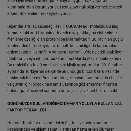
kalemiyle evlerinde her gün kolayca uygulamak yaparak
kanamalardan korunuyorlar. Henüz ayrıntılı bilgi vermek için çok
erken. Gözlemlerimizi kaydediyoruz.
Diğer derialtı ilaç seçeneği ise FİTUSURAN adlı molekül. Bu ilaç
kanımızdaki anti-trombin adı verilen ve pıhtılaşma sisteminde
frenleme özelliği olan proteini baskılamaktadır. Bu ilacın en güçlü
yönlerinden biri ise ayda bir derialtı kullanıldığında kanamaları
önlemektedir. Hemofili-A yanısıra Hemofili-B’de de etkili olabiliyor.
İnhibitörlü veya inhibitörsüz tüm hastalarda etkili olabilmektedir.
Bu molekülün faz-3 yani ileri evre klinik araştırmaları 2018 bahar
aylarında Türkiye’nin de içinde bulunduğu birçok batı ülkesinde
başlamak üzeredir. Bu aşamada çok sayıda hastamızda etkisini
ve güvenliğini birçok hastamız üzerinde gözlemlemek fırsatını
bulacağız. Ancak yıl sonunda bu ilaçla ilgili akıbet belli olacaktır.
GÜNÜMÜZDE KULLANDIĞIMIZ DAMAR YOLUYLA KULLANILAN
FAKTÖR TEDAVİLERİ
Hemofili hastalarının kaderini değiştiren ve onları hastane
köşelerinden ve eklem sakatlıklarından hatta erken ölümden