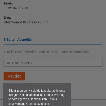
Telefon
0 232 348 57 50
E-mail
info@hemofilifederasyonu.org
E-Bülten Aboneliği
Yeniliklerden haberdar olmak için E-bültenimize abone olun.
Kaydet
Sitemizden en iyi şekilde faydalanabilmeniz
için çerezler kullanılmaktadır. Bu siteye giriş
yaparak çerez kullanımını kabul etmiş
sayılıyorsunuz.
Daha fazla bilgi
2026 Hemofili Federasyonu © Her hakkı saklıdır.