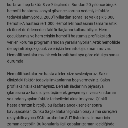
kurtaran hep faktör 8 ve 9 ilaçlarıdır. Bundan 20 yıl önce birçok
hemofili hastamız sosyal güvence sorunu nedeniyle faktör
tedavisi alamıyordu. 2000’li yıllardan sonra ise yaklaşık 5.000
hemofili-A hastası ile 1.000 Hemofili-B hastasının tamamı artık
ek ücret de ödemeden faktör ilaçlarını kullanabiliyor. Hem
çocuklarımız ve hem erişkin hemofili hastamız profilaksi adı
verilen koruma programlarından yararlanıyorlar. Artık hemofilide
deneyimli birçok çocuk ve erişkin hematoloji uzmanımız var.
Hemofili hastalarımız bir çok kronik hastaya göre oldukça şanslı
durumda.
Hemofili hastaları ve hasta aileleri size sesleniyoruz. Sakın
elinizdeki faktör tedavisi imkanlarına boş vermeyiniz. Sakın
profilaksinizi aksatmayınız. Deri altı ilaçlarının piyasaya
çıkmasına az kaldı diye düşünerek gevşemeyin ve sakın damar
yolundan yapılan faktör tedavilerini aksatmayınız. Çünkü
hastalarımızın birçoğu bu ilaçlara ancak seneler sonra
kavuşacaklar. Çünkü Sağlık Bakanlığından onay alma süreçleri
uzayabilir ayrıca SGK tarafından SUT listesine alınması için
zaman geçebilir. Bu konularla ilgili çabaları zamanı geldiğinde