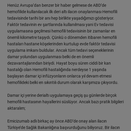
Henüz Avrupa’dan benzer bir haber gelmese de ABD’de
hemofilide kullanılacak ilk deri altı ilacın onaylanması Hemofili
tedavisinde tarihi bir anı hep birlikte yaşadığımızı gösteriyor.
Faktör tedavinin ev şartlarında kullanılması yani Ev tedavisi
uygulamasına geçilmesi hemofili tedavisinin bir zamanlar en
önemli kilometre taşıydı. Çünkü o dönemden itibaren hemofili
hastaları hastane köşelerinden kurtulup evde faktör tedavisi
uygulama imkanı buldular. Ancak tüm tedavi seçeneklerinin
damar yolundan uygulanması belki de en önemli
dezavantajlarından biriydi. Hayat boyu süren ciddi bir kan
hastalığı olan Hemofili hastalığında nerdeyse 1 yaşında
başlayan damar içi infüzyonların onlarca yıl devam etmesi
hemofilideki belki en sıkıntılı durum olarak karşımıza çıkıyordu.
Damar içi yerine derialtı uygulamaya geçiş şu günlerde birçok
hemofili hastasının hayallerini süslüyor. Ancak bazı pratik bilgileri
aktaralım;
Emicizumab adlı birkaç ay önce ABD’de onay alan ilacın
Türkiye’de Sağlık Bakanlığına başvurduğunu biliyoruz. Bir ilacın