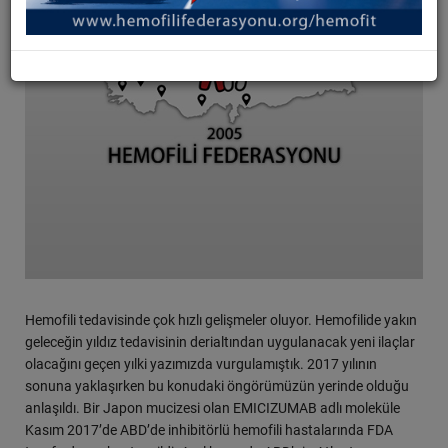
Hemofili tedavisinde çok hızlı gelişmeler oluyor. Hemofilide yakın
geleceğin yıldız tedavisinin derialtından uygulanacak yeni ilaçlar
olacağını geçen yılki yazımızda vurgulamıştık. 2017 yılının
sonuna yaklaşırken bu konudaki öngörümüzün yerinde olduğu
anlaşıldı. Bir Japon mucizesi olan EMICIZUMAB adlı moleküle
Kasım 2017’de ABD’de inhibitörlü hemofili hastalarında FDA