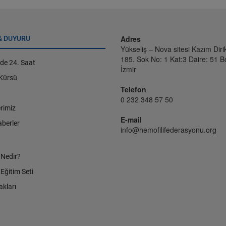
Adres
& DUYURU
Yükseliş – Nova sitesi Kazım Dir
185. Sok No: 1 Kat:3 Daire: 51 B
'de 24. Saat
İzmir
 Kürsü
Telefon
0 232 348 57 50
erimiz
E-mail
berler
info@hemofilifederasyonu.org
 Nedir?
 Eğitim Seti
kları