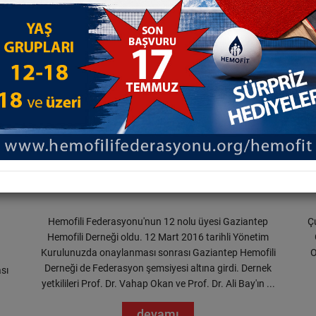
13.03.2016
GAZİANTEP HEMOFİLİ DERNEĞİ HEMOFİLİ
FEDERASYONUNA KATILDI
Hemofili Federasyonu'nun 12 nolu üyesi Gaziantep
Ç
Hemofili Derneği oldu. 12 Mart 2016 tarihli Yönetim
Kurulunuzda onaylanması sonrası Gaziantep Hemofili
O
Derneği de Federasyon şemsiyesi altına girdi. Dernek
ası
yetkilileri Prof. Dr. Vahap Okan ve Prof. Dr. Ali Bay'ın ...
devamı