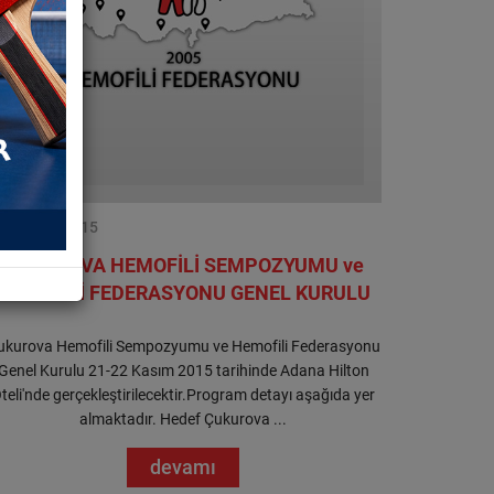
12.11.2015
ÇUKUROVA HEMOFİLİ SEMPOZYUMU ve
HEMOFİLİ FEDERASYONU GENEL KURULU
ukurova Hemofili Sempozyumu ve Hemofili Federasyonu
Genel Kurulu 21-22 Kasım 2015 tarihinde Adana Hilton
teli'nde gerçekleştirilecektir.Program detayı aşağıda yer
almaktadır. Hedef Çukurova ...
devamı