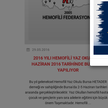
29.05.2016
2016 YILI HEMOFİLİ YAZ OKULU 2-6
HAZİRAN 2016 TARİHİNDE BURSA'DA
YAPILIYOR
Bu yıl geleneksel Hemofili Yaz Okulu Bursa HETADER
derneği ev sahipliğinde Bursa'da 2-5 Haziran tarihleri
arasında gerçekleştirilecektir. Yaz Okulları hemofili hast
çocuk ve gençlerin yanı sıra ailelerin eğitimi için büyük
önem Taşımaktadır. Hemofili ...