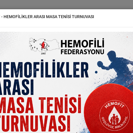
YON
DERNEKLER
HEMOFİLİ
HABERLER
GALERİ
İLE
 - HEMOFİLİKLER ARASI MASA TENİSİ TURNUVASI