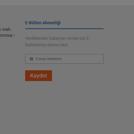
E-Bülten Aboneliği
ik mah.
ornova /
Yeniliklerden haberdar olmak için E-
bültenimize abone olun.
Kaydet