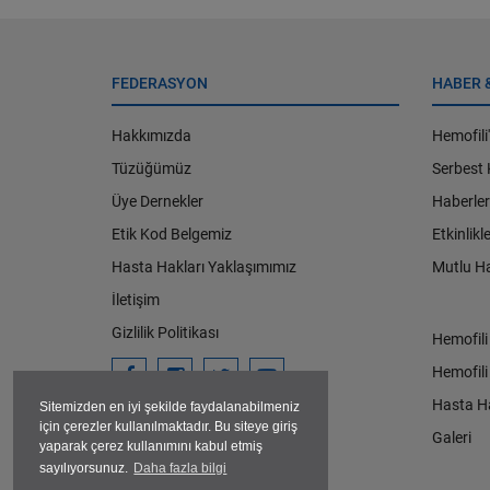
FEDERASYON
HABER 
Hakkımızda
Hemofili
Tüzüğümüz
Serbest
Üye Dernekler
Haberler
Etik Kod Belgemiz
Etkinlikl
Hasta Hakları Yaklaşımımız
Mutlu Ha
İletişim
Gizlilik Politikası
Hemofili
Hemofili
Hasta Ha
Sitemizden en iyi şekilde faydalanabilmeniz
için çerezler kullanılmaktadır. Bu siteye giriş
Galeri
yaparak çerez kullanımını kabul etmiş
sayılıyorsunuz.
Daha fazla bilgi